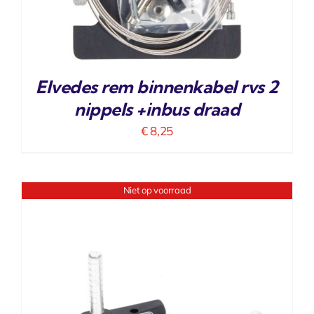
Elvedes rem binnenkabel rvs 2
nippels +inbus draad
€
8,25
Niet op voorraad