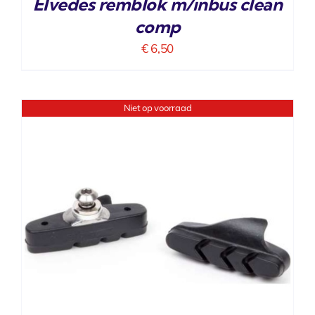
Elvedes remblok m/inbus clean
comp
€
6,50
Niet op voorraad