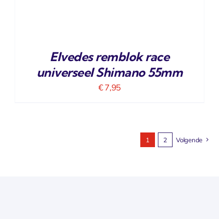
Elvedes remblok race
universeel Shimano 55mm
€
7,95
1
2
Volgende