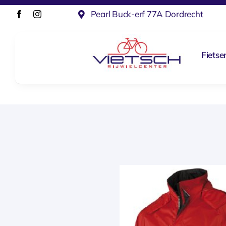
Ga
Pearl Buck-erf 77A Dordrecht
naar
inhoud
Fietse