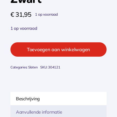
€
31,95
1 op voorraad
1 op voorraad
Axa
defender
Toevoegen aan winkelwagen
ringslot
art2
Categories:
Sloten
SKU:
304121
ltd
Zwart
aantal
Beschrijving
Aanvullende informatie