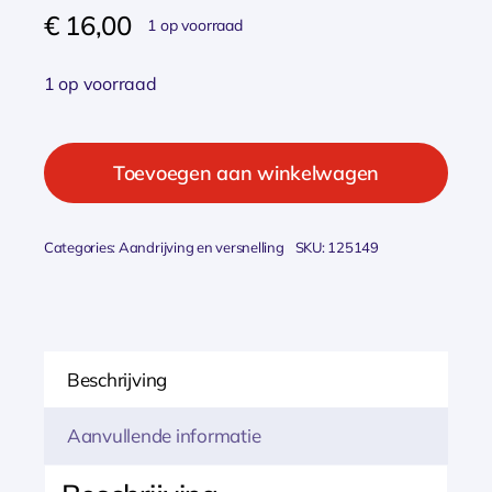
€
16,00
1 op voorraad
1 op voorraad
Cordo
Ketting
Toevoegen aan winkelwagen
multi
6/7/8
Categories:
Aandrijving en versnelling
SKU:
125149
sp
roest
1/2
x
Beschrijving
3/32
x
Aanvullende informatie
116schak
aantal