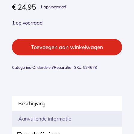
€
24,95
1 op voorraad
1 op voorraad
Cordo
standaard
Toevoegen aan winkelwagen
kaiser
verstelbaar
Categories:
Onderdelen/Reparatie
SKU:
524678
26-
28"
e-
bike
Beschrijving
z
Zwart
Aanvullende informatie
aantal