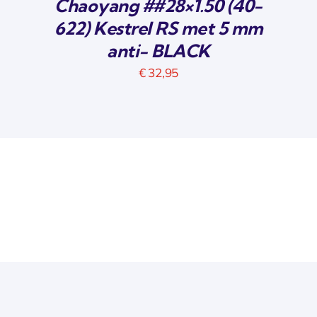
Chaoyang ##28×1.50 (40-
622) Kestrel RS met 5 mm
anti- BLACK
€
32,95