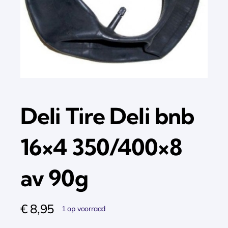
Deli Tire Deli bnb
16×4 350/400×8
av 90g
€
8,95
1 op voorraad