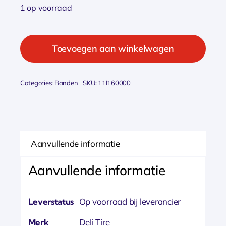
1 op voorraad
Deli
Tire
Toevoegen aan winkelwagen
Deli
bnb
Categories:
Banden
SKU:
11I160000
16x4
350/400x8
av
90g
Aanvullende informatie
aantal
Aanvullende informatie
Leverstatus
Op voorraad bij leverancier
Merk
Deli Tire