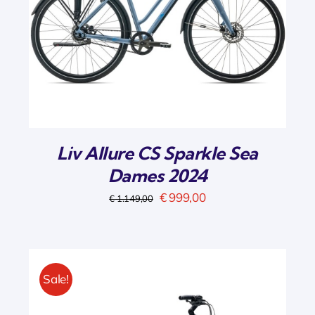
Liv Allure CS Sparkle Sea
Dames 2024
Oorspronkelijke
Huidige
€
999,00
€
1.149,00
prijs
prijs
was:
is:
€ 1.149,00.
€ 999,00.
Sale!