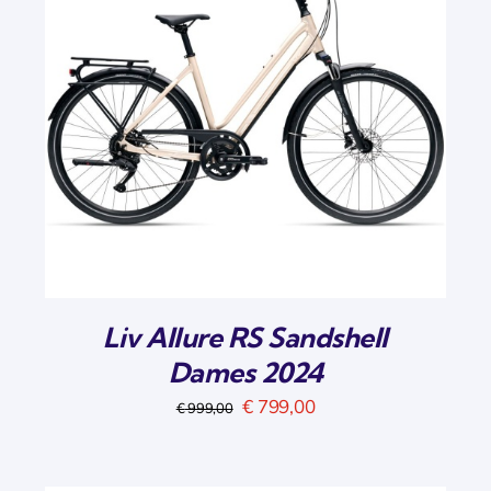
Liv Allure RS Sandshell
Dames 2024
Oorspronkelijke
Huidige
€
799,00
€
999,00
prijs
prijs
was:
is: