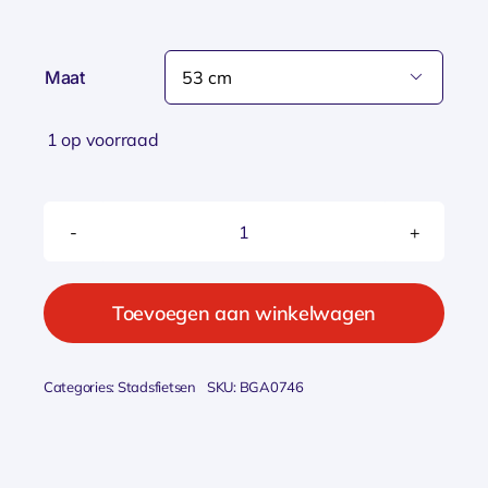
Maat

1 op voorraad
Gazelle
Chamonix
C8
Toevoegen aan winkelwagen
Pine
Green
Categories:
Stadsfietsen
SKU:
BGA0746
Mat
DAMES
2027