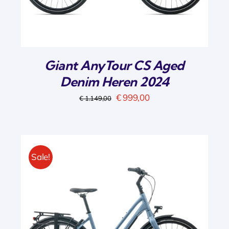
Giant AnyTour CS Aged
Denim Heren 2024
Oorspronkelijke
Huidige
€
999,00
€
1.149,00
prijs
prijs
was:
is:
€ 1.149,00.
€ 999,00.
Sale!