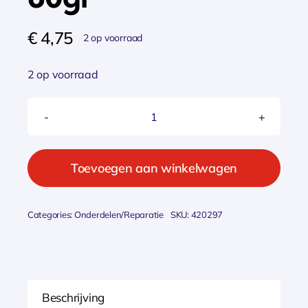
€
4,75
2 op voorraad
2 op voorraad
Kroon
-
oil
Toevoegen aan winkelwagen
vet
witte
Categories:
Onderdelen/Reparatie
SKU:
420297
vaseline
60gr
aantal
Beschrijving