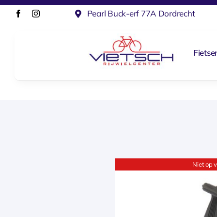
Ga
Pearl Buck-erf 77A Dordrecht
naar
inhoud
Fietse
Niet op 