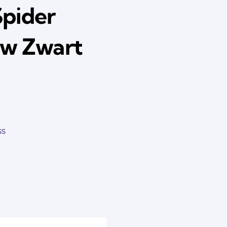
Spider
zw Zwart
SS