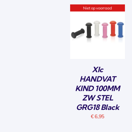
Niet op voorraad
Xlc
HANDVAT
KIND 100MM
ZW STEL
GRG18 Black
€
6,95