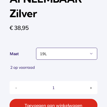
Zilver
€
38,95
Maat

2 op voorraad
New
Looxs
MAND
Toevoegen aan winkelwagen