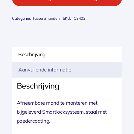
TOSCANE
AFNEEMBAAR
Categories:
Tassen/manden
SKU:
413403
Zilver
aantal
Beschrijving
Aanvullende informatie
Beschrijving
Afneembare mand te monteren met
bijgeleverd Smartlocksysteem, staal met
poedercoating.