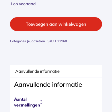
1 op voorraad
Popal
Daily
Toevoegen aan winkelwagen
Dutch
Basic
Categories:
Jeugdfietsen
SKU:
F.22960
+
Titanium
Jongens
2020
Aanvullende informatie
aantal
Aanvullende informatie
Aantal
3
versnellingen