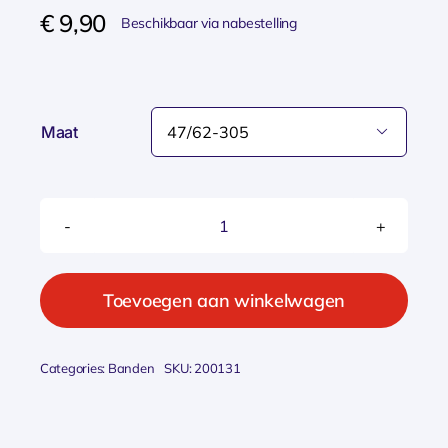
€
9,90
Beschikbaar via nabestelling
Maat

Schwalbe
BIB
16X175-
Toevoegen aan winkelwagen
250
SC
Categories:
Banden
SKU:
200131
DV
(32)
DV3