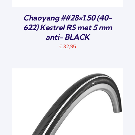
Chaoyang ##28×1.50 (40-
622) Kestrel RS met 5 mm
anti- BLACK
€
32,95