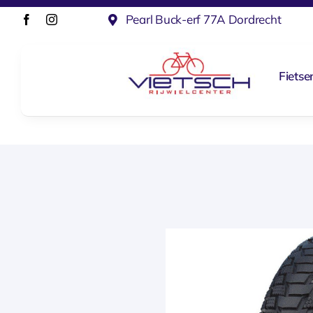
Ga
Pearl Buck-erf 77A Dordrecht
naar
inhoud
Fietse