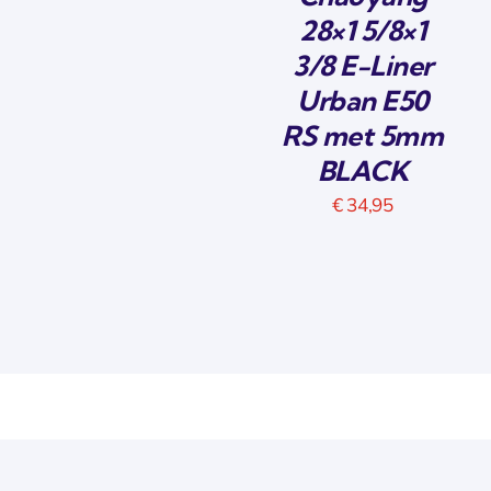
28×1 5/8×1
3/8 E-Liner
Urban E50
RS met 5mm
BLACK
€
34,95