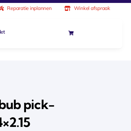
Reparatie inplannen
Winkel afspraak
let
bub pick-
4×2.15