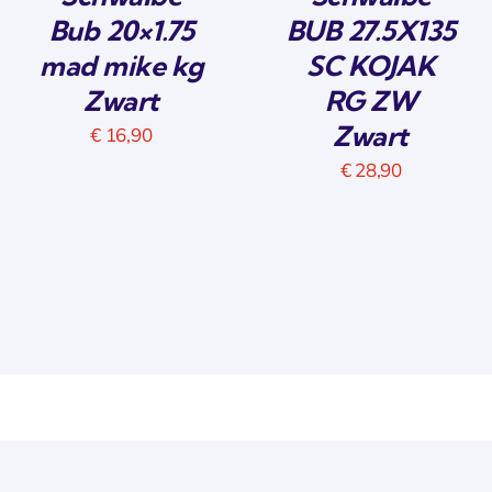
Bub 20×1.75
BUB 27.5X135
mad mike kg
SC KOJAK
Zwart
RG ZW
Zwart
€
16,90
€
28,90