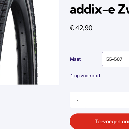
addix-e Z
€
42,90
Maat
1 op voorraad
Toevoegen aa