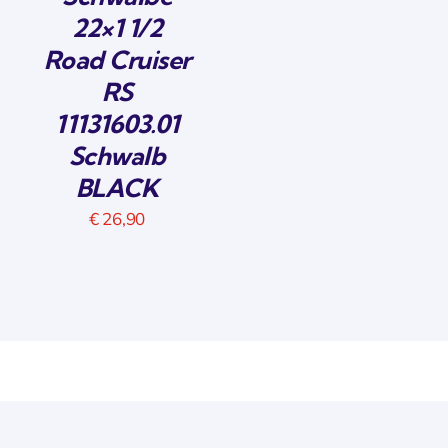
22×1 1/2
Road Cruiser
RS
11131603.01
Schwalb
BLACK
€
26,90