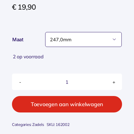
€
19,90
Maat

2 op voorraad
Selle
Royal
zadel
Toevoegen aan winkelwagen
classic
holland
Categories:
Zadels
SKU:
162002
unitech