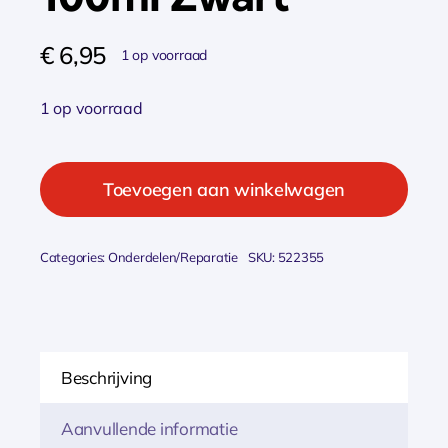
€
6,95
1 op voorraad
1 op voorraad
Simson
naaimachine
Toevoegen aan winkelwagen
olie
100ml
Categories:
Onderdelen/Reparatie
SKU:
522355
Zwart
aantal
Beschrijving
Aanvullende informatie