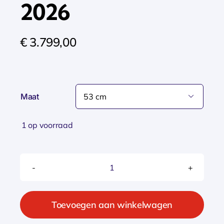
2026
€
3.799,00
Maat

1 op voorraad
Sparta
D-
Rule
Toevoegen aan winkelwagen
Energy