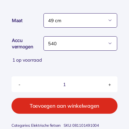
Maat

Accu

vermogen
1 op voorraad
Tenways
AGO
Performance
Toevoegen aan winkelwagen
BLUE
2026
Categories:
Elektrische fietsen
SKU:
081101491004
aantal