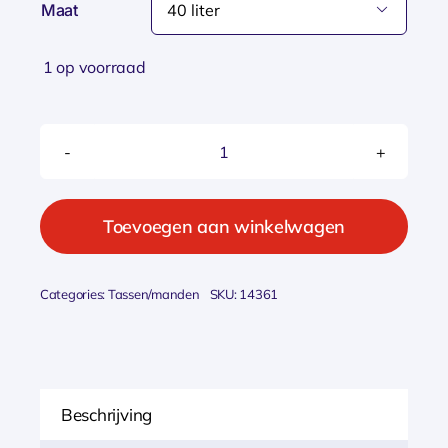
Maat

1 op voorraad
Willex
Canvas
Dub
Toevoegen aan winkelwagen
Kant
Groen
Categories:
Tassen/manden
SKU:
14361
aantal
Beschrijving