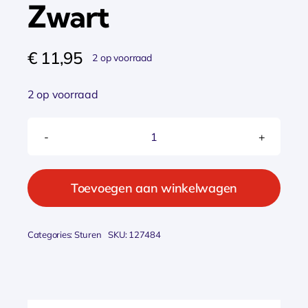
Zwart
€
11,95
2 op voorraad
2 op voorraad
Cordo
handvat
comfort
Toevoegen aan winkelwagen
+
twist
Categories:
Sturen
SKU:
127484
grip
draaischakelaar
Zwart
aantal