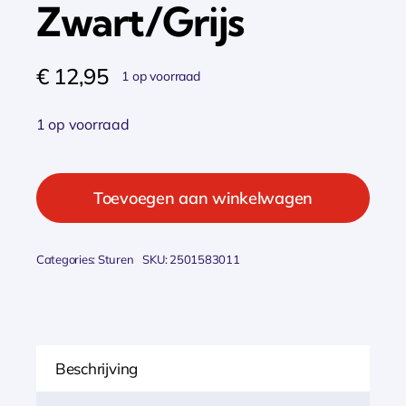
Zwart/Grijs
€
12,95
1 op voorraad
1 op voorraad
Xlc
HANDVAT
Toevoegen aan winkelwagen
ERGO
130MM
Categories:
Sturen
SKU:
2501583011
ZW/GR
STEL
GRG25
Zwart/Grijs
Beschrijving
aantal