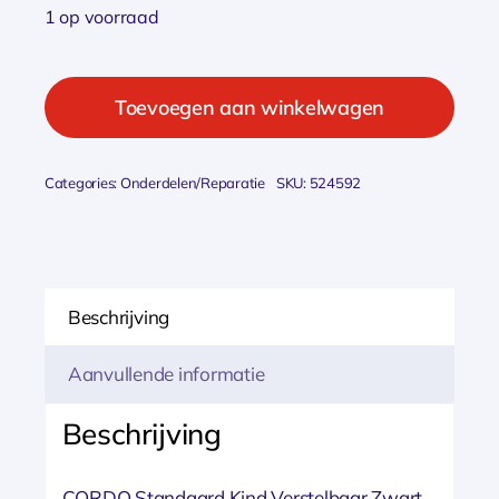
1 op voorraad
Cordo
standaard
Toevoegen aan winkelwagen
kind
verstelbaar
Categories:
Onderdelen/Reparatie
SKU:
524592
16/20
inch
Zwart
aantal
Beschrijving
Aanvullende informatie
Beschrijving
CORDO Standaard Kind Verstelbaar Zwart