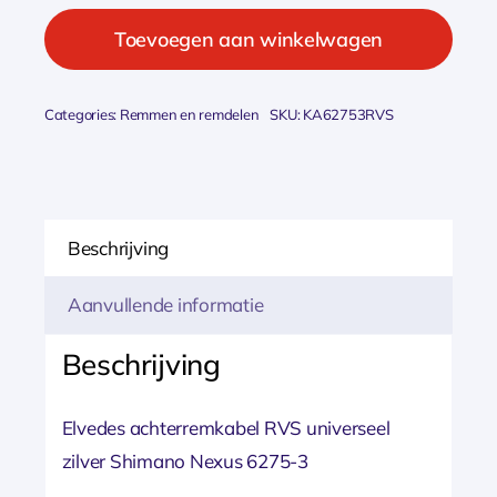
Elvedes
remkabel
Toevoegen aan winkelwagen
a
Nexus
Categories:
Remmen en remdelen
SKU:
KA62753RVS
zi
aantal
Beschrijving
Aanvullende informatie
Beschrijving
Elvedes achterremkabel RVS universeel
zilver Shimano Nexus 6275-3