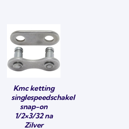
Kmc ketting
singlespeedschakel
snap-on
1/2×3/32 na
Zilver