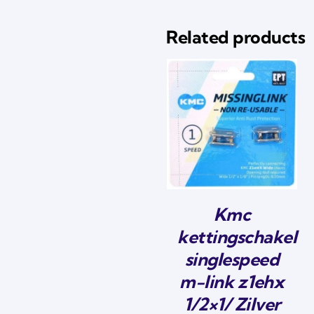
Related products
Kmc
kettingschakel
singlespeed
m-link z1ehx
1/2×1/ Zilver