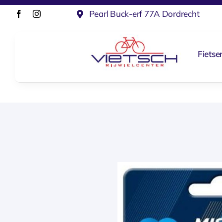
Ga
Pearl Buck-erf 77A Dordrecht
naar
inhoud
Fietse