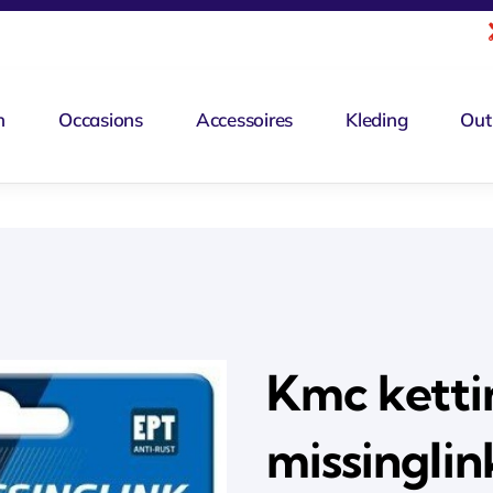
n
Occasions
Accessoires
Kleding
Out
Kmc ketti
missinglink