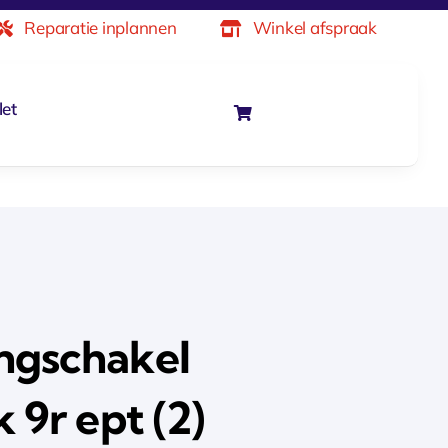
Reparatie inplannen
Winkel afspraak
let
ngschakel
 9r ept (2)