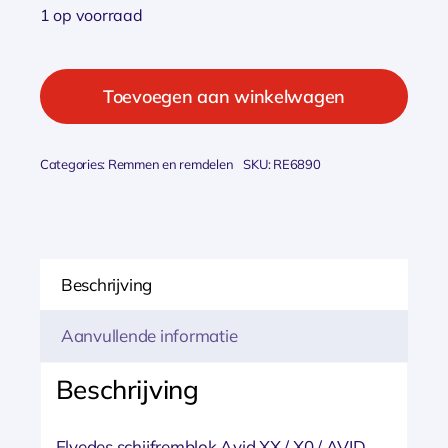
1 op voorraad
Elvedes
schijfremblok
Toevoegen aan winkelwagen
Avid
Elixer
Categories:
Remmen en remdelen
SKU:
RE6890
Blauw
aantal
Beschrijving
Aanvullende informatie
Beschrijving
Elvedes schijfremblok Avid XX / X0 / AVID